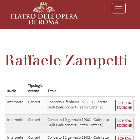
T
o
g
g
l
e
n
a
v
Raffaele Zampetti
i
g
a
t
i
o
Tipologia
n
Ruolo
evento
Titolo
Interprete
Concert
Concerto 1 febbraio 1902 - Quintetto
SCHEDA
Gullì (Sala concerti Teatro Costanzi)
EDIZIONE
Interprete
Concert
Concerto 10 gennaio 1900 - Quintetto
SCHEDA
Gullì (Sala concerti Teatro Costanzi)
EDIZIONE
Interprete
Concert
Concerto 11 gennaio 1902 - Quintetto
SCHEDA