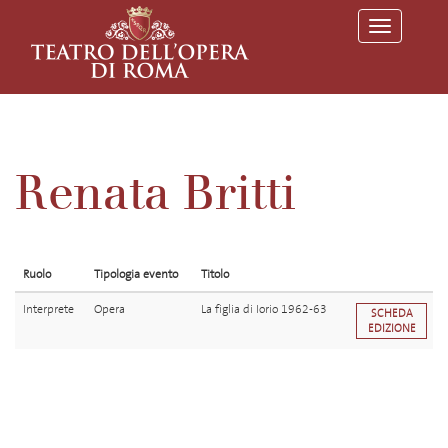
T
o
g
g
l
e
n
a
v
Renata Britti
i
g
a
t
i
o
Ruolo
Tipologia evento
Titolo
n
Interprete
Opera
La figlia di Iorio 1962-63
SCHEDA
EDIZIONE