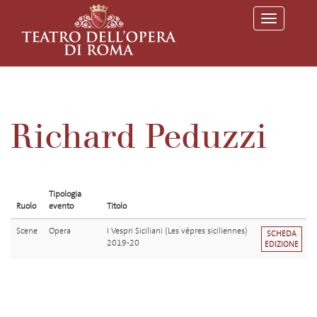
T
o
g
g
l
e
n
a
v
Richard Peduzzi
i
g
a
t
i
o
Tipologia
n
Ruolo
evento
Titolo
Scene
Opera
I Vespri Siciliani (Les vêpres siciliennes)
SCHEDA
2019-20
EDIZIONE