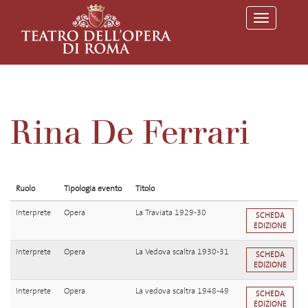
T
o
g
g
l
e
n
a
v
Rina De Ferrari
i
g
a
t
i
o
Ruolo
Tipologia evento
Titolo
n
Interprete
Opera
La Traviata 1929-30
SCHEDA
EDIZIONE
Interprete
Opera
La Vedova scaltra 1930-31
SCHEDA
EDIZIONE
Interprete
Opera
La vedova scaltra 1948-49
SCHEDA
EDIZIONE