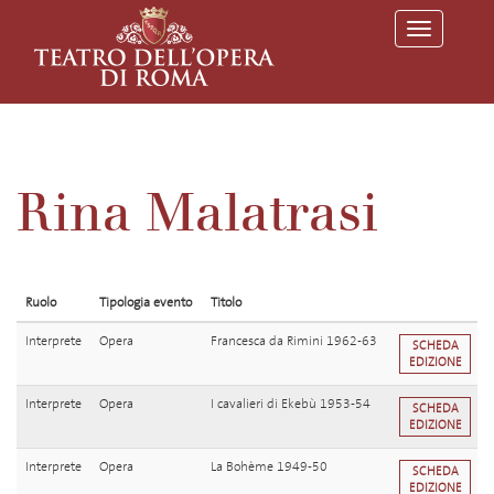
T
o
g
g
l
e
n
a
v
Rina Malatrasi
i
g
a
t
i
o
Ruolo
Tipologia evento
Titolo
n
Interprete
Opera
Francesca da Rimini 1962-63
SCHEDA
EDIZIONE
Interprete
Opera
I cavalieri di Ekebù 1953-54
SCHEDA
EDIZIONE
Interprete
Opera
La Bohème 1949-50
SCHEDA
EDIZIONE