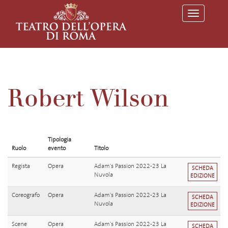
T
o
g
g
l
e
n
a
v
Robert Wilson
i
g
a
t
i
o
Tipologia
n
Ruolo
evento
Titolo
Regista
Opera
Adam's Passion 2022-23 La
SCHEDA
Nuvola
EDIZIONE
Coreografo
Opera
Adam's Passion 2022-23 La
SCHEDA
Nuvola
EDIZIONE
Scene
Opera
Adam's Passion 2022-23 La
SCHEDA