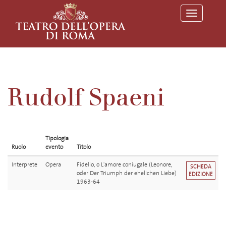
T
o
g
g
l
e
n
a
v
Rudolf Spaeni
i
g
a
t
i
o
Tipologia
n
Ruolo
evento
Titolo
Interprete
Opera
Fidelio, o L'amore coniugale (Leonore,
SCHEDA
oder Der Triumph der ehelichen Liebe)
EDIZIONE
1963-64