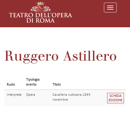
T
o
g
g
l
e
n
a
v
Ruggero Astillero
i
g
a
t
i
o
Tipologia
n
Ruolo
evento
Titolo
Interprete
Opera
Cavalleria rusticana 1893
SCHEDA
novembre
EDIZIONE