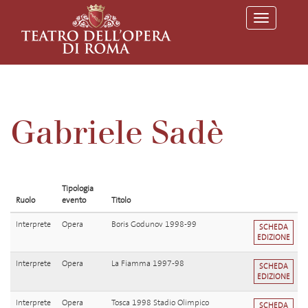
T
o
g
g
l
e
n
a
v
Gabriele Sadè
i
g
a
t
i
o
Tipologia
n
Ruolo
evento
Titolo
Interprete
Opera
Boris Godunov 1998-99
SCHEDA
EDIZIONE
Interprete
Opera
La Fiamma 1997-98
SCHEDA
EDIZIONE
Interprete
Opera
Tosca 1998 Stadio Olimpico
SCHEDA