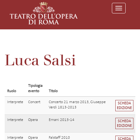
T
o
g
g
l
e
n
a
v
Luca Salsi
i
g
a
t
i
o
Tipologia
n
Ruolo
evento
Titolo
Interprete
Concert
Concerto 21 marzo 2013, Giuseppe
SCHEDA
Verdi 1813-2013
EDIZIONE
Interprete
Opera
Ernani 2013-14
SCHEDA
EDIZIONE
Interprete
Opera
Falstaff 2010
SCHEDA