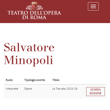
T
o
g
g
l
e
n
a
v
Salvatore
i
g
a
Minopoli
t
i
o
n
Ruolo
Tipologia evento
Titolo
Interprete
Opera
La Traviata 2025-26
SCHEDA
EDIZIONE