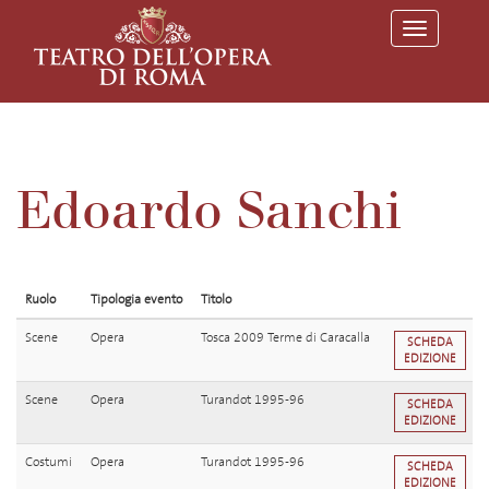
T
o
g
g
l
e
n
a
v
Edoardo Sanchi
i
g
a
t
i
o
Ruolo
Tipologia evento
Titolo
n
Scene
Opera
Tosca 2009 Terme di Caracalla
SCHEDA
EDIZIONE
Scene
Opera
Turandot 1995-96
SCHEDA
EDIZIONE
Costumi
Opera
Turandot 1995-96
SCHEDA
EDIZIONE