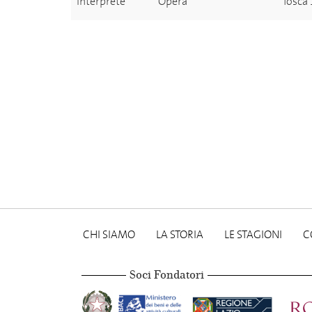
Interprete
Opera
Tosca
CHI SIAMO
LA STORIA
LE STAGIONI
C
Soci Fondatori