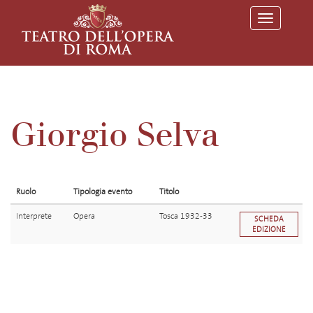
T
o
g
g
l
e
n
a
v
Giorgio Selva
i
g
a
t
i
o
Ruolo
Tipologia evento
Titolo
n
Interprete
Opera
Tosca 1932-33
SCHEDA
EDIZIONE