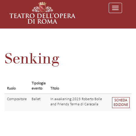
T
o
g
g
l
e
n
a
v
Senking
i
g
a
t
i
o
Tipologia
n
Ruolo
evento
Titolo
Compositore
Ballet
In awakening 2023 Roberto Bolle
SCHEDA
and Friends Terma di Caracalla
EDIZIONE