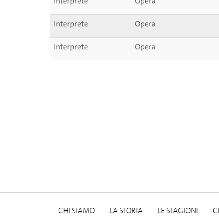
Interprete
Opera
Interprete
Opera
Interprete
Opera
CHI SIAMO
LA STORIA
LE STAGIONI
C