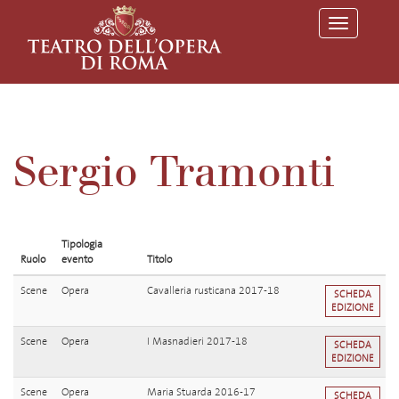
T
o
g
g
l
e
n
a
v
Sergio Tramonti
i
g
a
t
i
o
Tipologia
n
Ruolo
evento
Titolo
Scene
Opera
Cavalleria rusticana 2017-18
SCHEDA
EDIZIONE
Scene
Opera
I Masnadieri 2017-18
SCHEDA
EDIZIONE
Scene
Opera
Maria Stuarda 2016-17
SCHEDA