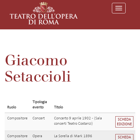
T
o
g
g
l
e
n
a
v
Giacomo
i
g
a
Setaccioli
t
i
o
n
Tipologia
Ruolo
evento
Titolo
Compositore
Concert
Concerto 9 aprile 1902 - (Sala
SCHEDA
concerti Teatro Costanzi)
EDIZIONE
Compositore
Opera
La Sorella di Mark 1896
SCHEDA