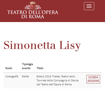
T
o
g
g
l
e
n
a
v
Simonetta Lisy
i
g
a
t
i
o
Tipologia
n
Ruolo
evento
Titolo
Coreografo
Ballet
Bolero 2026 Trieste, Teatro Verdi,
SCHEDA
Tournée della Compagnia di Danza
EDIZIONE
del Teatro dell'Opera di Roma