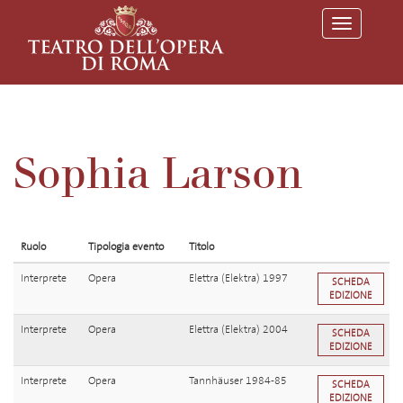
T
o
g
g
l
e
n
a
v
Sophia Larson
i
g
a
t
i
o
Ruolo
Tipologia evento
Titolo
n
Interprete
Opera
Elettra (Elektra) 1997
SCHEDA
EDIZIONE
Interprete
Opera
Elettra (Elektra) 2004
SCHEDA
EDIZIONE
Interprete
Opera
Tannhäuser 1984-85
SCHEDA
EDIZIONE