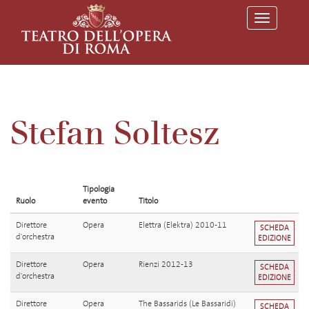
T
o
g
g
l
e
n
a
v
Stefan Soltesz
i
g
a
t
i
o
Tipologia
n
Ruolo
evento
Titolo
Direttore
Opera
Elettra (Elektra) 2010-11
SCHEDA
d'orchestra
EDIZIONE
Direttore
Opera
Rienzi 2012-13
SCHEDA
d'orchestra
EDIZIONE
Direttore
Opera
The Bassarids (Le Bassaridi)
SCHEDA