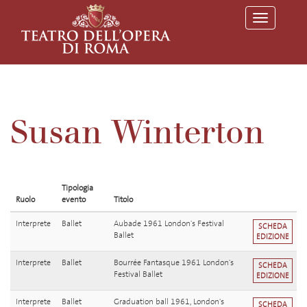
T
o
g
g
l
e
n
a
v
Susan Winterton
i
g
a
t
i
o
Tipologia
n
Ruolo
evento
Titolo
Interprete
Ballet
Aubade 1961 London's Festival
SCHEDA
Ballet
EDIZIONE
Interprete
Ballet
Bourrée Fantasque 1961 London's
SCHEDA
Festival Ballet
EDIZIONE
Interprete
Ballet
Graduation ball 1961, London's
SCHEDA