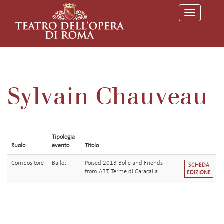
T
o
g
g
l
e
n
a
v
Sylvain Chauveau
i
g
a
t
i
o
Tipologia
n
Ruolo
evento
Titolo
Compositore
Ballet
Poised 2013 Bolle and Friends
SCHEDA
from ABT, Terme di Caracalla
EDIZIONE