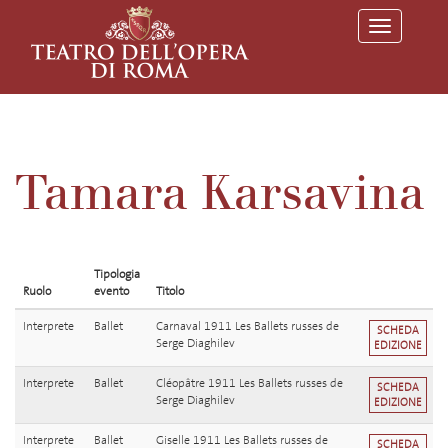
T
o
g
g
l
e
n
a
v
Tamara Karsavina
i
g
a
t
i
o
Tipologia
n
Ruolo
evento
Titolo
Interprete
Ballet
Carnaval 1911 Les Ballets russes de
SCHEDA
Serge Diaghilev
EDIZIONE
Interprete
Ballet
Cléopâtre 1911 Les Ballets russes de
SCHEDA
Serge Diaghilev
EDIZIONE
Interprete
Ballet
Giselle 1911 Les Ballets russes de
SCHEDA