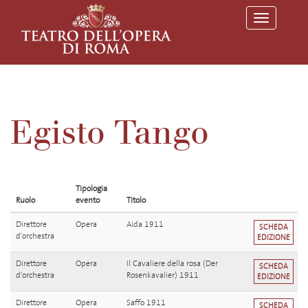
T
o
g
g
l
e
n
a
v
Egisto Tango
i
g
a
t
i
o
Tipologia
n
Ruolo
evento
Titolo
Direttore
Opera
Aida 1911
SCHEDA
d'orchestra
EDIZIONE
Direttore
Opera
Il Cavaliere della rosa (Der
SCHEDA
d'orchestra
Rosenkavalier) 1911
EDIZIONE
Direttore
Opera
Saffo 1911
SCHEDA