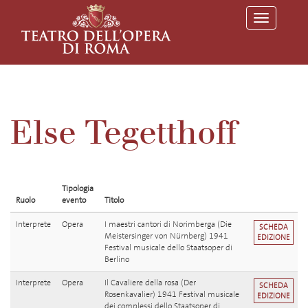
T
o
g
g
l
e
n
a
v
Else Tegetthoff
i
g
a
t
i
o
Tipologia
n
Ruolo
evento
Titolo
Interprete
Opera
I maestri cantori di Norimberga (Die
SCHEDA
Meistersinger von Nürnberg) 1941
EDIZIONE
Festival musicale dello Staatsoper di
Berlino
Interprete
Opera
Il Cavaliere della rosa (Der
SCHEDA
Rosenkavalier) 1941 Festival musicale
EDIZIONE
dei complessi dello Staatsoper di