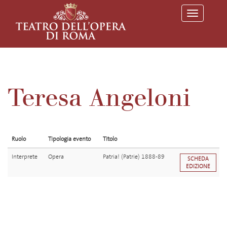
T
o
g
g
l
e
n
a
v
Teresa Angeloni
i
g
a
t
i
o
Ruolo
Tipologia evento
Titolo
n
Interprete
Opera
Patria! (Patrie) 1888-89
SCHEDA
EDIZIONE