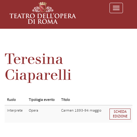
T
o
g
g
l
e
n
a
v
Teresina
i
g
a
Ciaparelli
t
i
o
n
Ruolo
Tipologia evento
Titolo
Interprete
Opera
Carmen 1893-94 maggio
SCHEDA
EDIZIONE