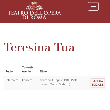
T
o
g
g
l
e
n
a
v
Teresina Tua
i
g
a
t
i
o
Tipologia
n
Ruolo
evento
Titolo
Interprete
Concert
Concerto 11 aprile 1900 (Sala
SCHEDA
concerti Teatro Costanzi)
EDIZIONE