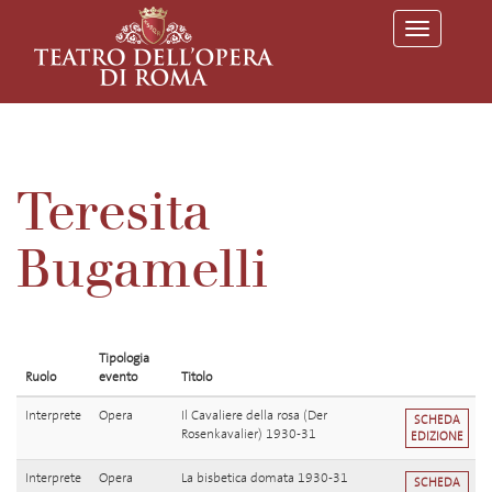
T
o
g
g
l
e
n
a
v
Teresita
i
g
a
Bugamelli
t
i
o
n
Tipologia
Ruolo
evento
Titolo
Interprete
Opera
Il Cavaliere della rosa (Der
SCHEDA
Rosenkavalier) 1930-31
EDIZIONE
Interprete
Opera
La bisbetica domata 1930-31
SCHEDA