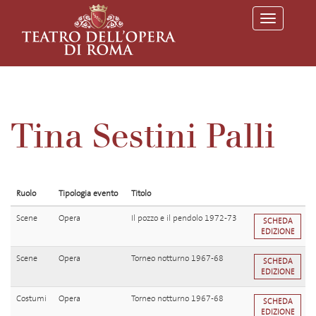
T
o
g
g
l
e
n
a
v
Tina Sestini Palli
i
g
a
t
i
o
Ruolo
Tipologia evento
Titolo
n
Scene
Opera
Il pozzo e il pendolo 1972-73
SCHEDA
EDIZIONE
Scene
Opera
Torneo notturno 1967-68
SCHEDA
EDIZIONE
Costumi
Opera
Torneo notturno 1967-68
SCHEDA
EDIZIONE