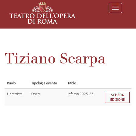
T
o
g
g
l
e
n
a
v
Tiziano Scarpa
i
g
a
t
i
o
Ruolo
Tipologia evento
Titolo
n
Librettista
Opera
Inferno 2025-26
SCHEDA
EDIZIONE