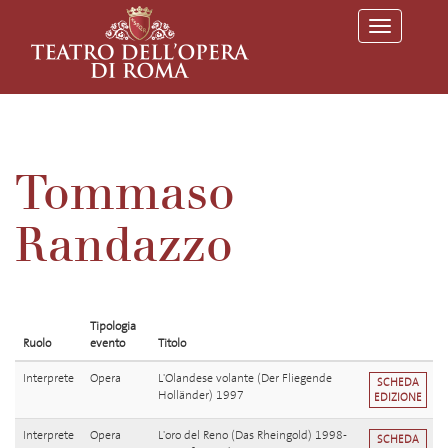
T
o
g
g
l
e
n
a
v
Tommaso
i
g
a
Randazzo
t
i
o
n
Tipologia
Ruolo
evento
Titolo
Interprete
Opera
L'Olandese volante (Der Fliegende
SCHEDA
Holländer) 1997
EDIZIONE
Interprete
Opera
L'oro del Reno (Das Rheingold) 1998-
SCHEDA