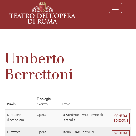
T
o
g
g
l
e
n
a
v
Umberto
i
g
a
Berrettoni
t
i
o
n
Tipologia
Ruolo
evento
Titolo
Direttore
Opera
La Bohème 1948 Terme di
SCHEDA
d'orchestra
Caracalla
EDIZIONE
Direttore
Opera
Otello 1948 Terme di
SCHEDA