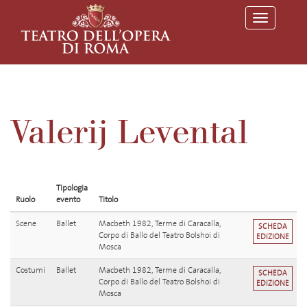
T
o
g
g
l
e
n
a
v
Valerij Levental
i
g
a
t
i
o
Tipologia
n
Ruolo
evento
Titolo
Scene
Ballet
Macbeth 1982, Terme di Caracalla,
SCHEDA
Corpo di Ballo del Teatro Bolshoi di
EDIZIONE
Mosca
Costumi
Ballet
Macbeth 1982, Terme di Caracalla,
SCHEDA
Corpo di Ballo del Teatro Bolshoi di
EDIZIONE
Mosca