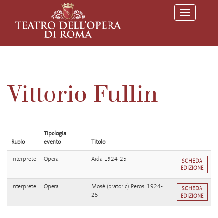
T
o
g
g
l
e
n
a
v
Vittorio Fullin
i
g
a
t
i
o
Tipologia
n
Ruolo
evento
Titolo
Interprete
Opera
Aida 1924-25
SCHEDA
EDIZIONE
Interprete
Opera
Mosè (oratorio) Perosi 1924-
SCHEDA
25
EDIZIONE