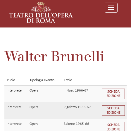
T
o
g
g
l
e
n
a
v
Walter Brunelli
i
g
a
t
i
o
Ruolo
Tipologia evento
Titolo
n
Interprete
Opera
Il Naso 1966-67
SCHEDA
EDIZIONE
Interprete
Opera
Rigoletto 1966-67
SCHEDA
EDIZIONE
Interprete
Opera
Salome 1965-66
SCHEDA
EDIZIONE