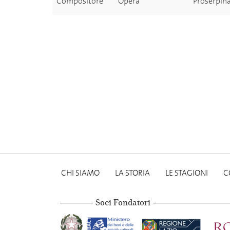
Compositore
Opera
Proserpina
CHI SIAMO
LA STORIA
LE STAGIONI
C
Soci Fondatori