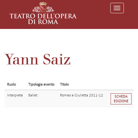
T
o
g
g
l
e
n
a
v
Yann Saiz
i
g
a
t
i
o
Ruolo
Tipologia evento
Titolo
n
Interprete
Ballet
Romeo e Giulietta 2011-12
SCHEDA
EDIZIONE