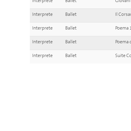
Interprete
Ballet
Giovani
Interprete
Ballet
Il Cors
Interprete
Ballet
Poema 1
Interprete
Ballet
Poema d
Interprete
Ballet
Suite C