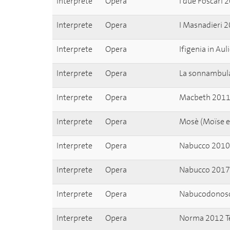
Interprete
Opera
I due Foscari 
Interprete
Opera
I Masnadieri 
Interprete
Opera
Ifigenia in Au
Interprete
Opera
La sonnambul
Interprete
Opera
Macbeth 2011
Interprete
Opera
Mosè (Moïse e
Interprete
Opera
Nabucco 2010
Interprete
Opera
Nabucco 2017 
Interprete
Opera
Nabucodonoso
Interprete
Opera
Norma 2012 Te