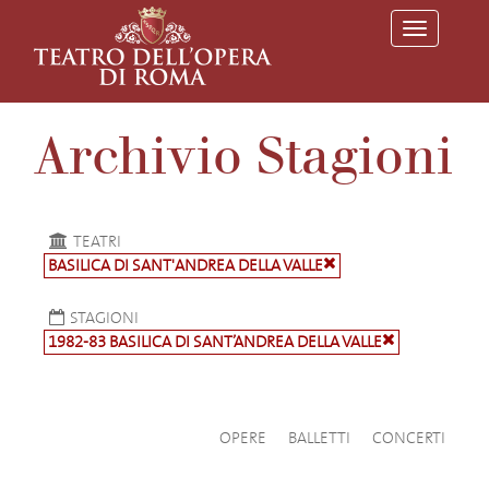
T
o
g
g
l
e
Archivio Stagioni
n
a
v
i
g
a
TEATRI
t
BASILICA DI SANT'ANDREA DELLA VALLE
i
o
n
STAGIONI
1982-83 BASILICA DI SANT’ANDREA DELLA VALLE
OPERE
BALLETTI
CONCERTI