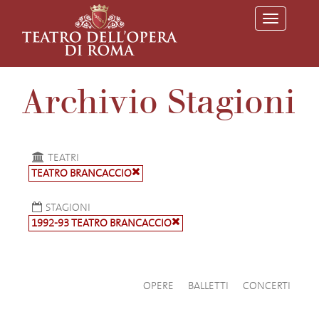
T
o
g
g
l
e
Archivio Stagioni
n
a
v
i
g
a
TEATRI
t
TEATRO BRANCACCIO
i
o
n
STAGIONI
1992-93 TEATRO BRANCACCIO
OPERE
BALLETTI
CONCERTI