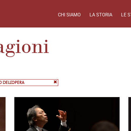
CHI SIAMO
LA STORIA
LE S
agioni
O DELL’OPERA