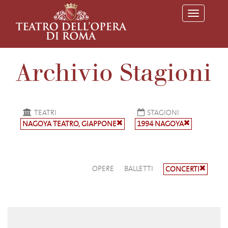
T
o
g
g
l
e
Archivio Stagioni
n
a
v
i
g
a
TEATRI
STAGIONI
t
NAGOYA TEATRO, GIAPPONE
1994 NAGOYA
i
o
n
OPERE
BALLETTI
CONCERTI