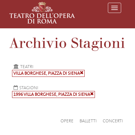
T
o
g
g
l
e
Archivio Stagioni
n
a
v
i
g
a
TEATRI
t
VILLA BORGHESE, PIAZZA DI SIENA
i
o
n
STAGIONI
1996 VILLA BORGHESE, PIAZZA DI SIENA
OPERE
BALLETTI
CONCERTI