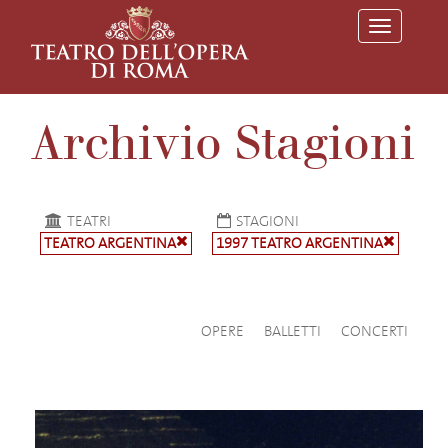
T
o
g
g
l
e
Archivio Stagioni
n
a
v
i
g
a
TEATRI
STAGIONI
t
TEATRO ARGENTINA
1997 TEATRO ARGENTINA
i
o
n
OPERE
BALLETTI
CONCERTI