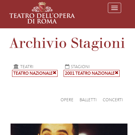
T
o
g
g
l
e
Archivio Stagioni
n
a
v
i
g
a
TEATRI
STAGIONI
t
TEATRO NAZIONALE
2001 TEATRO NAZIONALE
i
o
n
OPERE
BALLETTI
CONCERTI