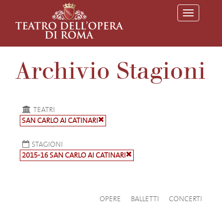
T
o
g
g
l
e
Archivio Stagioni
n
a
v
i
g
a
TEATRI
t
SAN CARLO AI CATINARI
i
o
n
STAGIONI
2015-16 SAN CARLO AI CATINARI
OPERE
BALLETTI
CONCERTI