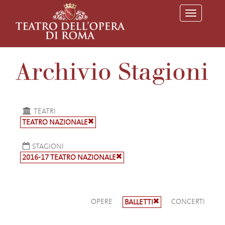
T
o
g
g
l
e
Archivio Stagioni
n
a
v
i
g
a
TEATRI
t
TEATRO NAZIONALE
i
o
n
STAGIONI
2016-17 TEATRO NAZIONALE
OPERE
CONCERTI
BALLETTI